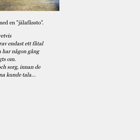
d en ”jälafåssto”.
etvis
av endast ett fåtal
a har någon gång
gts om.
ch sorg, innan de
arna kunde tala…