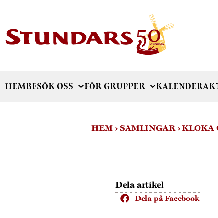
HEM
BESÖK OSS
FÖR GRUPPER
KALENDER
AK
HEM
›
SAMLINGAR
›
KLOKA
Dela artikel
Dela på Facebook