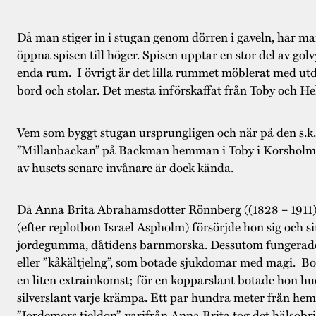
Då man stiger in i stugan genom dörren i gaveln, har m
öppna spisen till höger. Spisen upptar en stor del av golv
enda rum. I övrigt är det lilla rummet möblerat med utd
bord och stolar. Det mesta införskaffat från Toby och He
Vem som byggt stugan ursprungligen och när på den s.k. 
”Millanbackan” på Backman hemman i Toby i Korsholm, v
av husets senare invånare är dock kända.
Då Anna Brita Abrahamsdotter Rönnberg ((1828 – 1911)
(efter replotbon Israel Aspholm) försörjde hon sig och 
jordegumma, dåtidens barnmorska. Dessutom fungerade
eller ”kåkältjelng”, som botade sjukdomar med magi. B
en liten extrainkomst; för en kopparslant botade hon hu
silverslant varje krämpa. Ett par hundra meter från he
”Jordemors tjeldon”, varifrån Anna Brita tog det hälsob