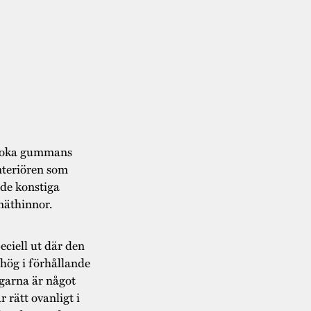
Kloka gummans
nteriören som
de konstiga
näthinnor.
eciell ut där den
hög i förhållande
ggarna är något
rätt ovanligt i