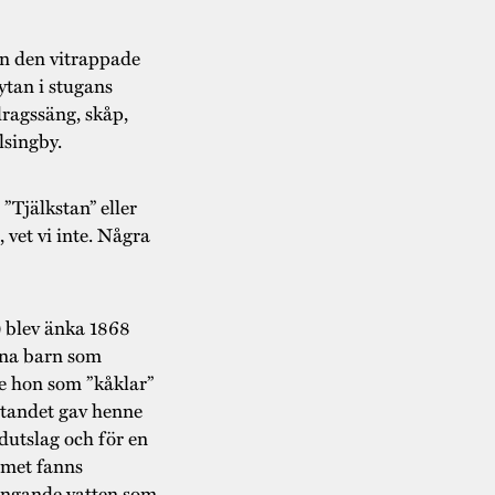
an den vitrappade
ytan i stugans
ragssäng, skåp,
lsingby.
”Tjälkstan” eller
et vi inte. Några
 blev änka 1868
sina barn som
 hon som ”kåklar”
otandet gav henne
dutslag och för en
mmet fanns
ringande vatten som