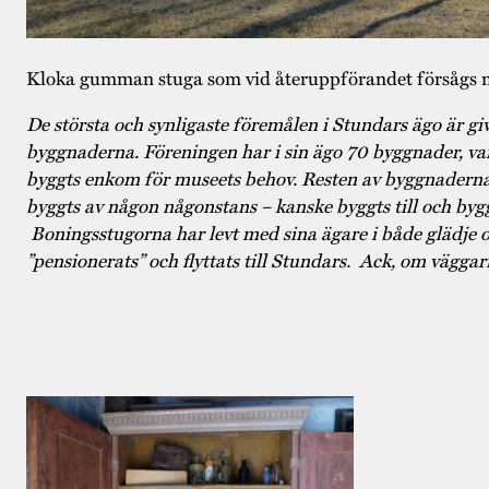
Kloka gumman stuga som vid återuppförandet försågs me
De största och synligaste föremålen i Stundars ägo är giv
byggnaderna. Föreningen har i sin ägo 70 byggnader, var
byggts enkom för museets behov. Resten av byggnadern
byggts av någon någonstans – kanske byggts till och byg
Boningsstugorna har levt med sina ägare i både glädje o
”pensionerats” och flyttats till Stundars. Ack, om vägg