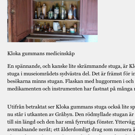
Kloka gummans medicinskåp
En spännande, och kanske lite skrämmande stuga, är 
stuga i museiområdets sydvästra del. Det är främst för i
besökarna minns stugan. Flaskan med huggormen i och 
medikamenten och instrumenten har fastnat på många 
Utifrån betraktat ser Kloka gummans stuga också lite sp
nu står i utkanten av Gråbyn. Den rödmyllade stugan är 
till sin längd och den har små fyrrutiga fönster. Yttervä
avsmalnande neråt; ett ålderdomligt drag som numera är 