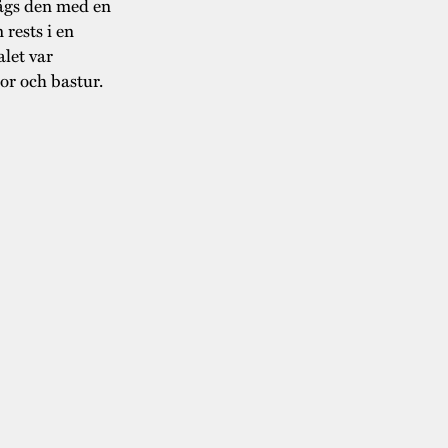
sågs den med en
 rests i en
let var
or och bastur.