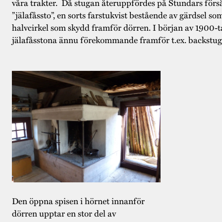
våra trakter. Då stugan återuppfördes på Stundars för
”jälafåssto”, en sorts farstukvist bestående av gärdsel som
halvcirkel som skydd framför dörren. I början av 1900-ta
jälafåsstona ännu förekommande framför t.ex. backstug
Den öppna spisen i hörnet innanför
dörren upptar en stor del av