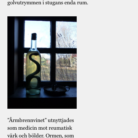
golvutrymmen i stugans enda rum.
”Årmbrennvinet” utnyttjades
som medicin mot reumatisk
värk och bölder. Ormen, som