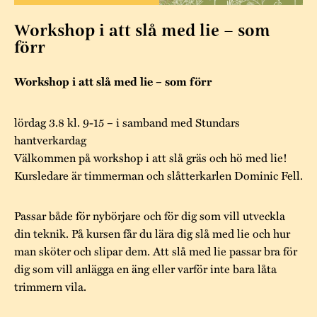
Museistugorna
Kalas på Stundars
Tillgänglighet
Stundarsvänner
Workshop i att slå med lie – som
Byggnadsvård
Stundars teater
förr
Trygghet
Museipedagogik
Marknader
Jarl Hemmer
Rödmyllan
Workshop i att slå med lie – som förr
Hållbar utveckling
Hantverk
Årsberättelser
Kontakta oss
lördag 3.8 kl. 9-15 – i samband med Stundars
Projekt
Årets Gunnar
hantverkardag
Välkommen på workshop i att slå gräs och hö med lie!
Stugornas Stundars
Stundars
Kursledare är timmerman och slåtterkarlen Dominic Fell.
registerbeskrivning
Museisamlingarna
Passar både för nybörjare och för dig som vill utveckla
din teknik. På kursen får du lära dig slå med lie och hur
man sköter och slipar dem. Att slå med lie passar bra för
dig som vill anlägga en äng eller varför inte bara låta
trimmern vila.