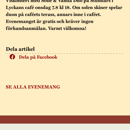
Museistugorna
Viskonsert med Sofie & Vanda Duo på Stundars i
Kalas på Stundars
Lyckans café onsdag 7.8 kl 18. Om solen skiner spelar
Tillgänglighet
Stundarsvänner
Byggnadsvård
duon på caféets terass, annars inne i caféet.
Stundars teater
Evenemanget är gratis och kräver ingen
Trygghet
Museipedagogik
Marknader
förhandsanmälan. Varmt välkomna!
Jarl Hemmer
Rödmyllan
Hållbar utveckling
Hantverk
Årsberättelser
Kontakta oss
Dela artikel
Projekt
Årets Gunnar
Dela på Facebook
Stugornas Stundars
Stundars
registerbeskrivning
Museisamlingarna
SE ALLA EVENEMANG