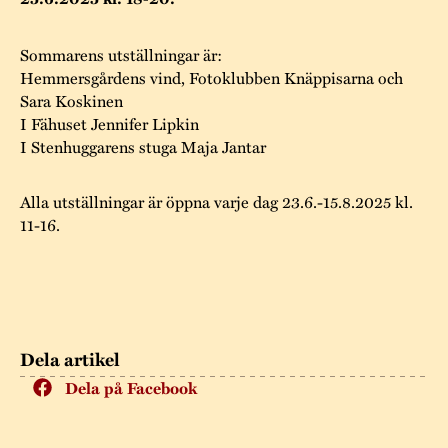
Museistugorna
Kalas på Stundars
Tillgänglighet
Stundarsvänner
Byggnadsvård
Stundars teater
Sommarens utställningar är:
Trygghet
Hemmersgårdens vind, Fotoklubben Knäppisarna och
Museipedagogik
Marknader
Jarl Hemmer
Rödmyllan
Sara Koskinen
Hållbar utveckling
I Fähuset Jennifer Lipkin
Hantverk
Årsberättelser
I Stenhuggarens stuga Maja Jantar
Kontakta oss
Projekt
Årets Gunnar
Alla utställningar är öppna varje dag 23.6.-15.8.2025 kl.
11-16.
Stugornas Stundars
Stundars
registerbeskrivning
Museisamlingarna
Dela artikel
Dela på Facebook