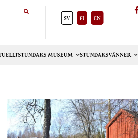
SV
FI
EN
TUELLT
STUNDARS MUSEUM
STUNDARSVÄNNER