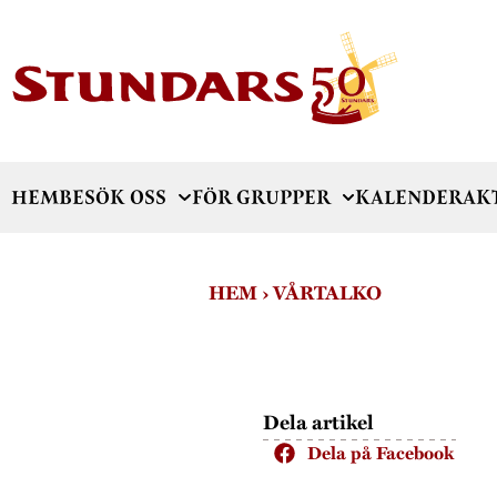
HEM
BESÖK OSS
FÖR GRUPPER
KALENDER
AK
HEM
›
VÅRTALKO
Dela artikel
Dela på Facebook