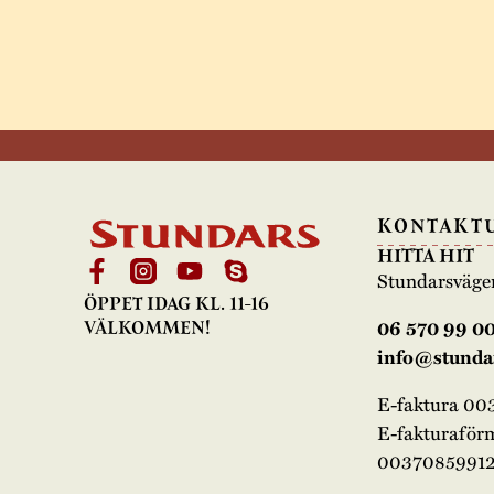
KONTAKT
HITTA HIT
Stundarsväge
ÖPPET IDAG KL. 11-16
06 570 99 0
VÄLKOMMEN!
info@stundar
E-faktura 0
E-fakturaför
00370859912