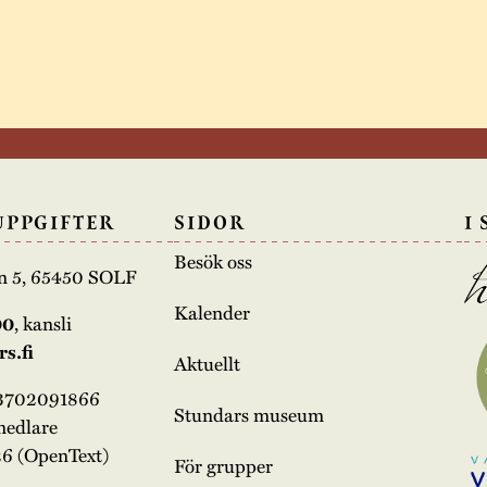
UPPGIFTER
SIDOR
I
Besök oss
n 5, 65450 SOLF
Kalender
00
, kansli
s.fi
Aktuellt
03702091866
Stundars museum
medlare
6 (OpenText)
För grupper