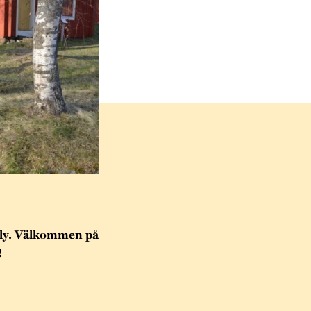
t sly. Välkommen på
!