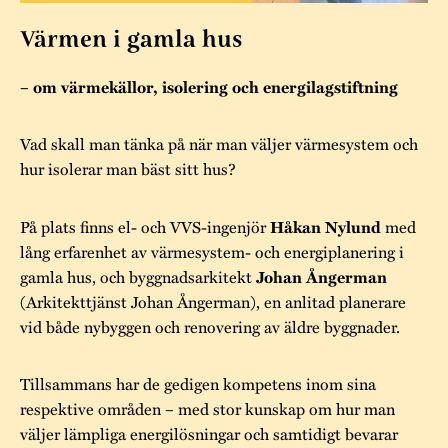
Museistugorna
Kalas på Stundars
Tillgänglighet
Värmen i gamla hus
Stundarsvänner
Byggnadsvård
Stundars teater
Trygghet
– om värmekällor, isolering och energilagstiftning
Museipedagogik
Marknader
Jarl Hemmer
Rödmyllan
Hållbar utveckling
Hantverk
Årsberättelser
Vad skall man tänka på när man väljer värmesystem och
Kontakta oss
hur isolerar man bäst sitt hus?
Projekt
Årets Gunnar
Stugornas Stundars
På plats finns el- och VVS-ingenjör
med
Stundars
Håkan Nylund
lång erfarenhet av värmesystem- och energiplanering i
registerbeskrivning
Museisamlingarna
gamla hus, och byggnadsarkitekt
Johan Ångerman
(Arkitekttjänst Johan Ångerman), en anlitad planerare
vid både nybyggen och renovering av äldre byggnader.
Tillsammans har de gedigen kompetens inom sina
respektive områden – med stor kunskap om hur man
väljer lämpliga energilösningar och samtidigt bevarar