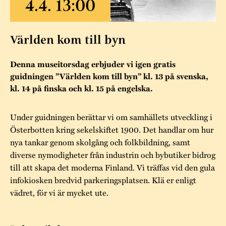
Museistugorna
Kalas på Stundars
Tillgänglighet
Stundarsvänner
Byggnadsvård
Stundars teater
Världen kom till byn
Trygghet
Museipedagogik
Marknader
Jarl Hemmer
Rödmyllan
Hållbar utveckling
Denna museitorsdag erbjuder vi igen gratis
Hantverk
Årsberättelser
guidningen ”Världen kom till byn” kl. 13 på svenska,
Kontakta oss
kl. 14 på finska och kl. 15 på engelska.
Projekt
Årets Gunnar
Stugornas Stundars
Stundars
Under guidningen berättar vi om samhällets utveckling i
registerbeskrivning
Österbotten kring sekelskiftet 1900. Det handlar om hur
Museisamlingarna
nya tankar genom skolgång och folkbildning, samt
diverse nymodigheter från industrin och bybutiker bidrog
till att skapa det moderna Finland. Vi träffas vid den gula
infokiosken bredvid parkeringsplatsen. Klä er enligt
vädret, för vi är mycket ute.