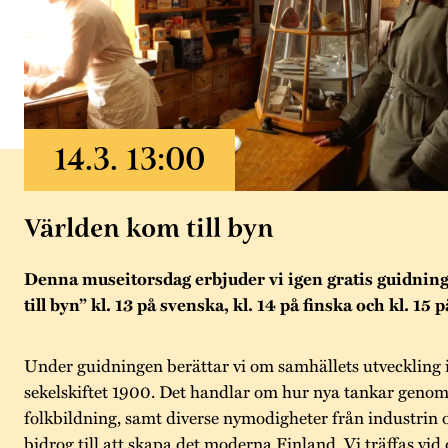
Världen kom till byn
Denna museitorsdag erbjuder vi igen gratis guidni
till byn” kl. 13 på svenska, kl. 14 på finska och kl. 15 
Under guidningen berättar vi om samhällets utveckling 
sekelskiftet 1900. Det handlar om hur nya tankar geno
folkbildning, samt diverse nymodigheter från industrin 
bidrog till att skapa det moderna Finland. Vi träffas vid