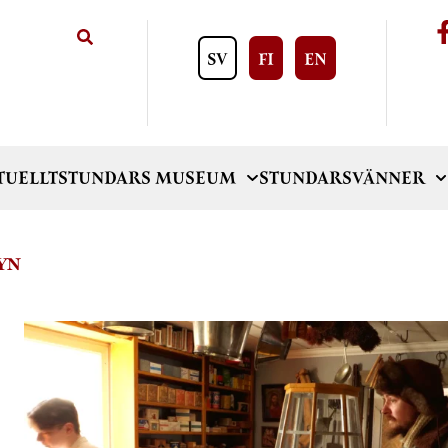
SV
FI
EN
TUELLT
STUNDARS MUSEUM
STUNDARSVÄNNER
YN