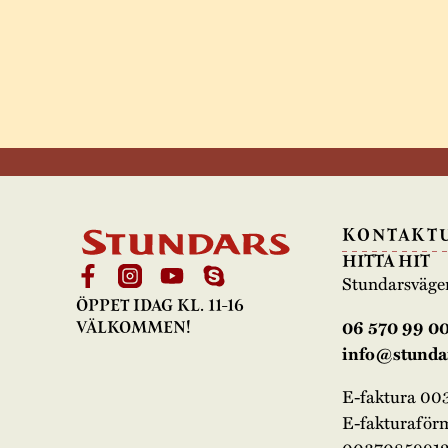
KONTAKT
HITTA HIT
Stundarsväge
ÖPPET IDAG KL. 11-16
06 570 99 0
VÄLKOMMEN!
info@stundar
E-faktura 0
E-fakturaför
00370859912