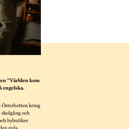
ngen ”Världen kom
på engelska.
i Österbotten kring
m skolgång och
och bybutiker
 den gula