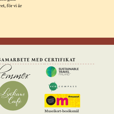
t, för vi är
 SAMARBETE MED
CERTIFIKAT
Museikort-besöksmål