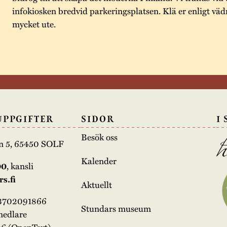
infokiosken bredvid parkeringsplatsen. Klä er enligt vädre
mycket ute.
UPPGIFTER
SIDOR
I
Besök oss
n 5, 65450 SOLF
Kalender
00
, kansli
s.fi
Aktuellt
03702091866
Stundars museum
medlare
6 (OpenText)