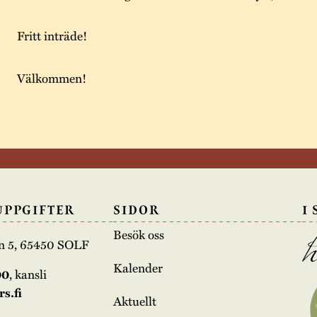
Fritt inträde!
Välkommen!
UPPGIFTER
SIDOR
I
Besök oss
n 5, 65450 SOLF
Kalender
00
, kansli
s.fi
Aktuellt