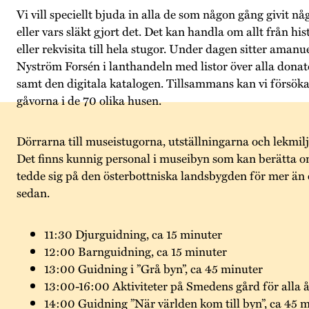
Vi vill speciellt bjuda in alla de som någon gång givit nå
eller vars släkt gjort det. Det kan handla om allt från hi
eller rekvisita till hela stugor. Under dagen sitter amanu
Nyström Forsén i lanthandeln med listor över alla donator
samt den digitala katalogen. Tillsammans kan vi försöka
gåvorna i de 70 olika husen.
Dörrarna till museistugorna, utställningarna och lekmil
Det finns kunnig personal i museibyn som kan berätta om
tedde sig på den österbottniska landsbygden för mer än
sedan.
11:30 Djurguidning, ca 15 minuter
12:00 Barnguidning, ca 15 minuter
13:00 Guidning i ”Grå byn”, ca 45 minuter
13:00-16:00 Aktiviteter på Smedens gård för alla 
14:00 Guidning ”När världen kom till byn”, ca 45 