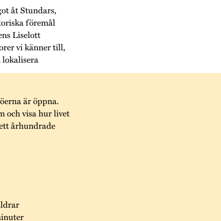
got åt Stundars,
storiska föremål
ens Liselott
er vi känner till,
 lokalisera
jöerna är öppna.
 och visa hur livet
 ett århundrade
åldrar
minuter