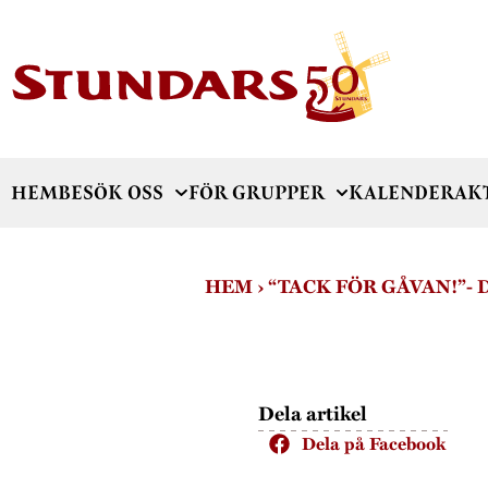
HEM
BESÖK OSS
FÖR GRUPPER
KALENDER
AK
HEM
›
“TACK FÖR GÅVAN!”- 
Dela artikel
Dela på Facebook