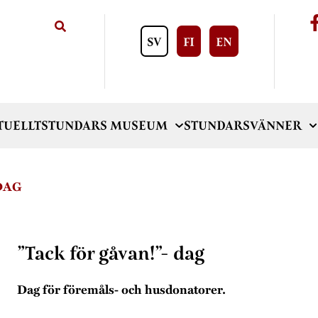
SV
FI
EN
TUELLT
STUNDARS MUSEUM
STUNDARSVÄNNER
DAG
”Tack för gåvan!”- dag
Dag för föremåls- och husdonatorer.