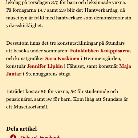
lekdag på torsdagen 3.7, för barn och leksinnade vuxna.
På lördagarna 19.7 samt 2.8 blir det Hantverkardag, då
museibyn är fylld med hantverkare som demonstrerar sin
yrkesskicklighet.
Dessutom finns det tre konstutställningar på Stundars
att besöka under sommaren:
Fotoklubben Knäppisarna
och konstgrafiker
i Hemmersgården,
Sara Koskinen
konstnär
i Fähuset, samt konstnär
Jennifer Lipkin
Maja
i Stenhuggarens stuga
Jantar
Inträdet kostar 8€ för vuxna, 5€ för studerande och
pensionärer, samt 3€ för barn. Kom ihåg att Stundars är
ett Museikortsmål.
Dela artikel
Dela på Facebook