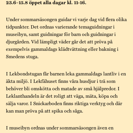
Museistugorna
Kalas på Stundars
23.6–15.8 öppet alla dagar kl. 11-16.
Tillgänglighet
Stundarsvänner
Byggnadsvård
Stundars teater
Under sommarsäsongen guidar vi varje dag vid flera olika
Trygghet
tidpunkter. Det ordnas varierande temaguidningar i
Museipedagogik
Marknader
Jarl Hemmer
Rödmyllan
museibyn, samt guidningar för barn och guidningar i
Hållbar utveckling
Hantverk
Årsberättelser
djurgården. Vid lämpligt väder går det att pröva på
exempelvis gammaldags klädtvättning eller bakning i
Kontakta oss
Projekt
Årets Gunnar
Smedens stuga.
Stugornas Stundars
Stundars
I Lekbondstugan får barnen leka gammaldags lantliv i en
registerbeskrivning
Museisamlingarna
äkta miljö. I Lekfähuset finns våra husdjur i trä som
behöver bli omskötta och matade av små hjälpredor. I
Leklanthandeln är det roligt att väga, mäta, köpa och
sälja varor. I Snickarboden finns riktiga verktyg och där
kan man pröva på att spika och såga.
I museibyn ordnas under sommarsäsongen även en