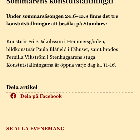
Sommarens konstutställningar
Museistugorna
Kalas på Stundars
Tillgänglighet
Stundarsvänner
Byggnadsvård
Under sommarsäsongen 24.6–15.8 finns det tre
Stundars teater
konstutställningar att besöka på Stundars:
Trygghet
Museipedagogik
Marknader
Jarl Hemmer
Rödmyllan
Hållbar utveckling
Konstnär Fritz Jakobsson i Hemmersgården,
Hantverk
Årsberättelser
bildkonstnär Paula Blåfield i Fähuset, samt brodös
Kontakta oss
Projekt
Årets Gunnar
Pernilla Vikström i Stenhuggarens stuga.
Konstutställningarna är öppna varje dag kl. 11-16.
Stugornas Stundars
Stundars
registerbeskrivning
Museisamlingarna
Dela artikel
Dela på Facebook
SE ALLA EVENEMANG