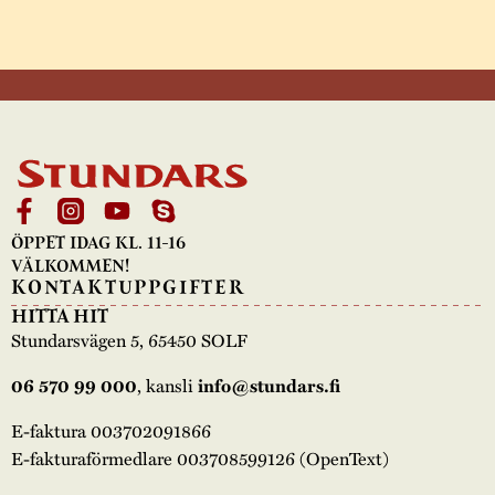
ÖPPET IDAG KL. 11-16
VÄLKOMMEN!
KONTAKTUPPGIFTER
HITTA HIT
Stundarsvägen 5, 65450 SOLF
, kansli
06 570 99 000
info@stundars.fi
E-faktura 003702091866
E-fakturaförmedlare 003708599126 (OpenText)