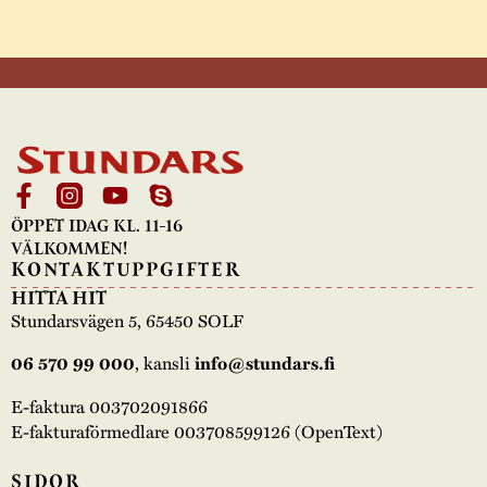
ÖPPET IDAG KL. 11-16
VÄLKOMMEN!
KONTAKTUPPGIFTER
HITTA HIT
Stundarsvägen 5, 65450 SOLF
06 570 99 000
, kansli
info@stundars.fi
E-faktura 003702091866
E-fakturaförmedlare 003708599126 (OpenText)
SIDOR