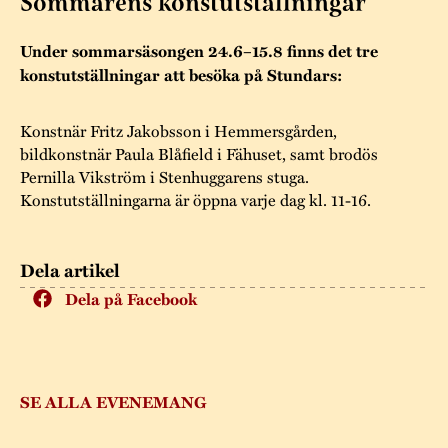
Sommarens konstutställningar
Museistugorna
Kalas på Stundars
Tillgänglighet
Stundarsvänner
Byggnadsvård
Under sommarsäsongen 24.6–15.8 finns det tre
Stundars teater
konstutställningar att besöka på Stundars:
Trygghet
Museipedagogik
Marknader
Jarl Hemmer
Rödmyllan
Hållbar utveckling
Konstnär Fritz Jakobsson i Hemmersgården,
Hantverk
Årsberättelser
bildkonstnär Paula Blåfield i Fähuset, samt brodös
Kontakta oss
Pernilla Vikström i Stenhuggarens stuga.
Projekt
Årets Gunnar
Konstutställningarna är öppna varje dag kl. 11-16.
Stugornas Stundars
Stundars
registerbeskrivning
Dela artikel
Museisamlingarna
Dela på Facebook
SE ALLA EVENEMANG