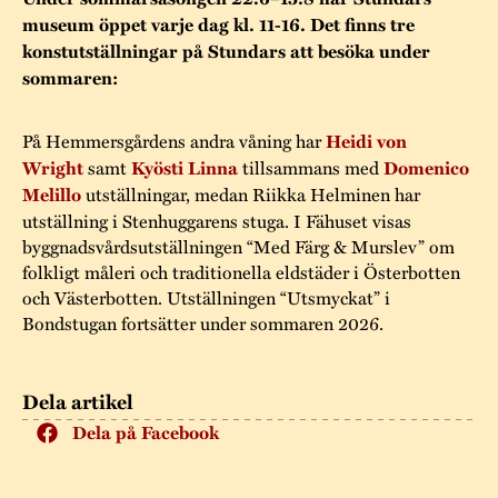
Museistugorna
Kalas på Stundars
museum öppet varje dag kl. 11-16. Det finns tre
Tillgänglighet
Stundarsvänner
Byggnadsvård
konstutställningar på Stundars att besöka under
Stundars teater
sommaren:
Trygghet
Museipedagogik
Marknader
Jarl Hemmer
Rödmyllan
Hållbar utveckling
På Hemmersgårdens andra våning har
Heidi von
Hantverk
Årsberättelser
Wright
samt
Kyösti Linna
tillsammans med
Domenico
Kontakta oss
Melillo
utställningar, medan Riikka Helminen har
Projekt
Årets Gunnar
utställning i Stenhuggarens stuga. I Fähuset visas
byggnadsvårdsutställningen “Med Färg & Murslev” om
Stugornas Stundars
Stundars
folkligt måleri och traditionella eldstäder i Österbotten
registerbeskrivning
och Västerbotten. Utställningen “Utsmyckat” i
Museisamlingarna
Bondstugan fortsätter under sommaren 2026.
Dela artikel
Dela på Facebook