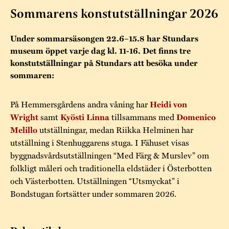
Museistugorna
Kalas på Stundars
Sommarens konstutställningar 2026
Tillgänglighet
Stundarsvänner
Byggnadsvård
Stundars teater
Under sommarsäsongen 22.6–15.8 har Stundars
Trygghet
Museipedagogik
Marknader
Jarl Hemmer
Rödmyllan
museum öppet varje dag kl. 11-16. Det finns tre
Hållbar utveckling
konstutställningar på Stundars att besöka under
Hantverk
Årsberättelser
sommaren:
Kontakta oss
Projekt
Årets Gunnar
På Hemmersgårdens andra våning har
Heidi von
Stugornas Stundars
Stundars
samt
tillsammans med
Wright
Kyösti Linna
Domenico
utställningar, medan Riikka Helminen har
Melillo
registerbeskrivning
Museisamlingarna
utställning i Stenhuggarens stuga. I Fähuset visas
byggnadsvårdsutställningen “Med Färg & Murslev” om
folkligt måleri och traditionella eldstäder i Österbotten
och Västerbotten. Utställningen “Utsmyckat” i
Bondstugan fortsätter under sommaren 2026.