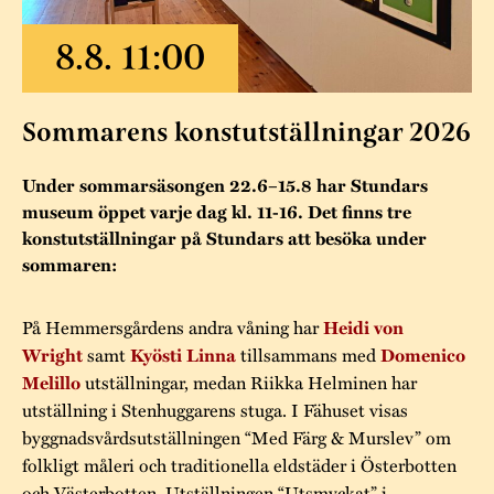
Museistugorna
Kalas på Stundars
Tillgänglighet
Stundarsvänner
Byggnadsvård
Stundars teater
Trygghet
Museipedagogik
Marknader
Jarl Hemmer
Rödmyllan
Sommarens konstutställningar 2026
Hållbar utveckling
Hantverk
Årsberättelser
Kontakta oss
Under sommarsäsongen 22.6–15.8 har Stundars
Projekt
Årets Gunnar
museum öppet varje dag kl. 11-16. Det finns tre
konstutställningar på Stundars att besöka under
Stugornas Stundars
Stundars
sommaren:
registerbeskrivning
Museisamlingarna
På Hemmersgårdens andra våning har
Heidi von
samt
tillsammans med
Wright
Kyösti Linna
Domenico
utställningar, medan Riikka Helminen har
Melillo
utställning i Stenhuggarens stuga. I Fähuset visas
byggnadsvårdsutställningen “Med Färg & Murslev” om
folkligt måleri och traditionella eldstäder i Österbotten
och Västerbotten. Utställningen “Utsmyckat” i