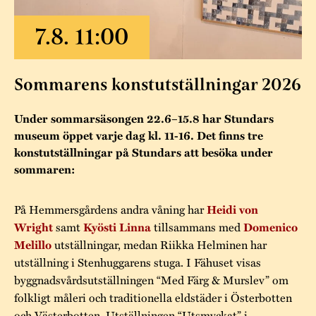
Museistugorna
Kalas på Stundars
Tillgänglighet
Stundarsvänner
Byggnadsvård
Stundars teater
Trygghet
Museipedagogik
Marknader
Jarl Hemmer
Rödmyllan
Sommarens konstutställningar 2026
Hållbar utveckling
Hantverk
Årsberättelser
Kontakta oss
Under sommarsäsongen 22.6–15.8 har Stundars
Projekt
Årets Gunnar
museum öppet varje dag kl. 11-16. Det finns tre
konstutställningar på Stundars att besöka under
Stugornas Stundars
Stundars
sommaren:
registerbeskrivning
Museisamlingarna
På Hemmersgårdens andra våning har
Heidi von
samt
tillsammans med
Wright
Kyösti Linna
Domenico
utställningar, medan Riikka Helminen har
Melillo
utställning i Stenhuggarens stuga. I Fähuset visas
byggnadsvårdsutställningen “Med Färg & Murslev” om
folkligt måleri och traditionella eldstäder i Österbotten
och Västerbotten. Utställningen “Utsmyckat” i