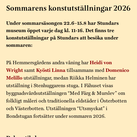
Museistugorna
Kalas på Stundars
Sommarens konstutställningar 2026
Tillgänglighet
Stundarsvänner
Byggnadsvård
Stundars teater
Under sommarsäsongen 22.6–15.8 har Stundars
Trygghet
Museipedagogik
Marknader
Jarl Hemmer
Rödmyllan
museum öppet varje dag kl. 11-16. Det finns tre
Hållbar utveckling
konstutställningar på Stundars att besöka under
Hantverk
Årsberättelser
sommaren:
Kontakta oss
Projekt
Årets Gunnar
På Hemmersgårdens andra våning har
Heidi von
Stugornas Stundars
Stundars
samt
tillsammans med
Wright
Kyösti Linna
Domenico
utställningar, medan Riikka Helminen har
Melillo
registerbeskrivning
Museisamlingarna
utställning i Stenhuggarens stuga. I Fähuset visas
byggnadsvårdsutställningen “Med Färg & Murslev” om
folkligt måleri och traditionella eldstäder i Österbotten
och Västerbotten. Utställningen “Utsmyckat” i
Bondstugan fortsätter under sommaren 2026.