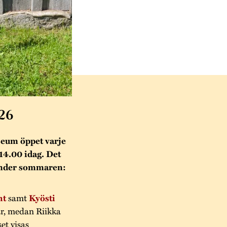
26
eum öppet varje
14.00 idag. Det
 under sommaren:
ht
samt
Kyösti
ar, medan Riikka
et visas