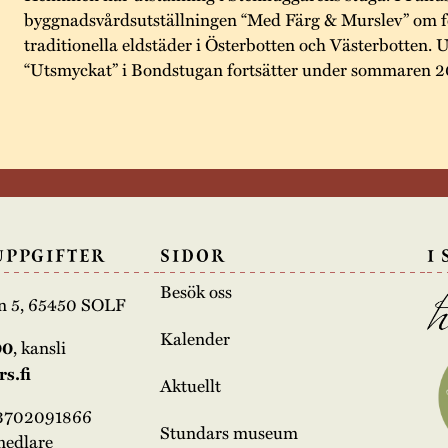
byggnadsvårdsutställningen “Med Färg & Murslev” om fo
traditionella eldstäder i Österbotten och Västerbotten. 
“Utsmyckat” i Bondstugan fortsätter under sommaren 
UPPGIFTER
SIDOR
I
Besök oss
n 5, 65450 SOLF
Kalender
00
, kansli
s.fi
Aktuellt
03702091866
Stundars museum
medlare