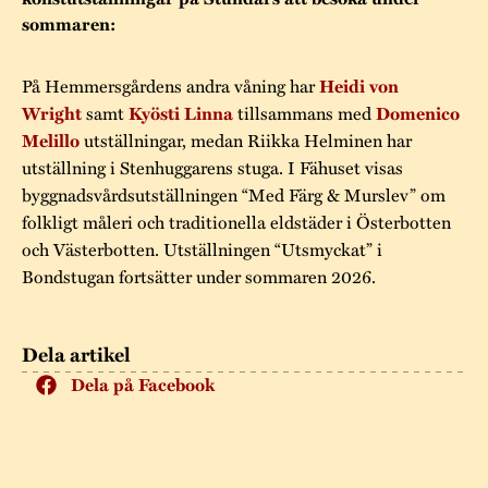
Museistugorna
Kalas på Stundars
sommaren:
Tillgänglighet
Stundarsvänner
Byggnadsvård
Stundars teater
Trygghet
På Hemmersgårdens andra våning har
Heidi von
Museipedagogik
Marknader
Jarl Hemmer
Rödmyllan
samt
tillsammans med
Wright
Kyösti Linna
Domenico
Hållbar utveckling
utställningar, medan Riikka Helminen har
Melillo
Hantverk
Årsberättelser
utställning i Stenhuggarens stuga. I Fähuset visas
Kontakta oss
byggnadsvårdsutställningen “Med Färg & Murslev” om
Projekt
Årets Gunnar
folkligt måleri och traditionella eldstäder i Österbotten
Stugornas Stundars
Stundars
och Västerbotten. Utställningen “Utsmyckat” i
Bondstugan fortsätter under sommaren 2026.
registerbeskrivning
Museisamlingarna
Dela artikel
Dela på Facebook