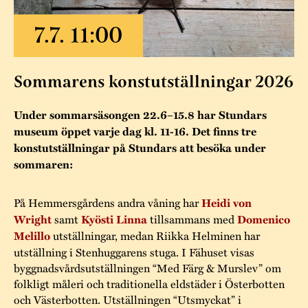
Museistugorna
Kalas på Stundars
Tillgänglighet
Stundarsvänner
Byggnadsvård
Stundars teater
Trygghet
Museipedagogik
Marknader
Jarl Hemmer
Rödmyllan
Sommarens konstutställningar 2026
Hållbar utveckling
Hantverk
Årsberättelser
Kontakta oss
Under sommarsäsongen 22.6–15.8 har Stundars
Projekt
Årets Gunnar
museum öppet varje dag kl. 11-16. Det finns tre
konstutställningar på Stundars att besöka under
Stugornas Stundars
Stundars
sommaren:
registerbeskrivning
Museisamlingarna
På Hemmersgårdens andra våning har
Heidi von
Wright
samt
Kyösti Linna
tillsammans med
Domenico
Melillo
utställningar, medan Riikka Helminen har
utställning i Stenhuggarens stuga. I Fähuset visas
byggnadsvårdsutställningen “Med Färg & Murslev” om
folkligt måleri och traditionella eldstäder i Österbotten
och Västerbotten. Utställningen “Utsmyckat” i