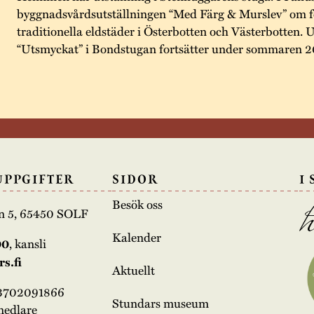
byggnadsvårdsutställningen “Med Färg & Murslev” om fo
traditionella eldstäder i Österbotten och Västerbotten. 
“Utsmyckat” i Bondstugan fortsätter under sommaren 
UPPGIFTER
SIDOR
I
Besök oss
n 5, 65450 SOLF
Kalender
00
, kansli
s.fi
Aktuellt
03702091866
Stundars museum
medlare