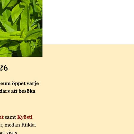
26
eum öppet varje
ndars att besöka
ht
samt
Kyösti
ar, medan Riikka
et visas