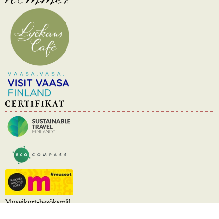
CERTIFIKAT
Museikort-besöksmål