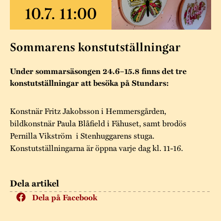
Museistugorna
Kalas på Stundars
Tillgänglighet
Stundarsvänner
Byggnadsvård
Stundars teater
Trygghet
Museipedagogik
Marknader
Sommarens konstutställningar
Jarl Hemmer
Rödmyllan
Hållbar utveckling
Hantverk
Årsberättelser
Under sommarsäsongen 24.6–15.8 finns det tre
Kontakta oss
konstutställningar att besöka på Stundars:
Projekt
Årets Gunnar
Konstnär Fritz Jakobsson i Hemmersgården,
Stugornas Stundars
Stundars
bildkonstnär Paula Blåfield i Fähuset, samt brodös
registerbeskrivning
Museisamlingarna
Pernilla Vikström i Stenhuggarens stuga.
Konstutställningarna är öppna varje dag kl. 11-16.
Dela artikel
Dela på Facebook