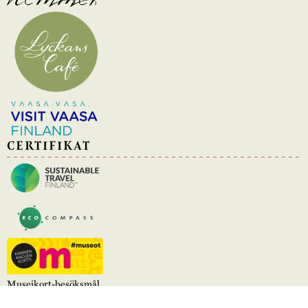
CERTIFIKAT
Museikort-besöksmål