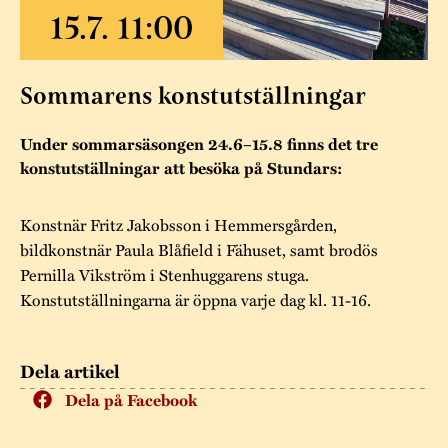
Museistugorna
Kalas på Stundars
Tillgänglighet
Stundarsvänner
Byggnadsvård
Stundars teater
Trygghet
Museipedagogik
Marknader
Sommarens konstutställningar
Jarl Hemmer
Rödmyllan
Hållbar utveckling
Hantverk
Årsberättelser
Under sommarsäsongen 24.6–15.8 finns det tre
Kontakta oss
konstutställningar att besöka på Stundars:
Projekt
Årets Gunnar
Konstnär Fritz Jakobsson i Hemmersgården,
Stugornas Stundars
Stundars
bildkonstnär Paula Blåfield i Fähuset, samt brodös
registerbeskrivning
Museisamlingarna
Pernilla Vikström i Stenhuggarens stuga.
Konstutställningarna är öppna varje dag kl. 11-16.
Dela artikel
Dela på Facebook