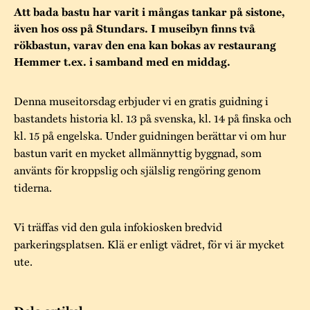
Museistugorna
Kalas på Stundars
Att bada bastu har varit i mångas tankar på sistone,
Tillgänglighet
Stundarsvänner
även hos oss på Stundars. I museibyn finns två
Byggnadsvård
Stundars teater
rökbastun, varav den ena kan bokas av restaurang
Trygghet
Hemmer t.ex. i samband med en middag.
Museipedagogik
Marknader
Jarl Hemmer
Rödmyllan
Hållbar utveckling
Hantverk
Årsberättelser
Denna museitorsdag erbjuder vi en gratis guidning i
Kontakta oss
bastandets historia kl. 13 på svenska, kl. 14 på finska och
Projekt
Årets Gunnar
kl. 15 på engelska. Under guidningen berättar vi om hur
bastun varit en mycket allmännyttig byggnad, som
Stugornas Stundars
Stundars
använts för kroppslig och själslig rengöring genom
registerbeskrivning
tiderna.
Museisamlingarna
Vi träffas vid den gula infokiosken bredvid
parkeringsplatsen. Klä er enligt vädret, för vi är mycket
ute.