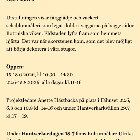
Museistugorna
Kalas på Stundars
Tillgänglighet
Stundarsvänner
Byggnadsvård
Stundars teater
Utställningen visar färgglädje och vackert
Trygghet
schablonmåleri som legat dolda i väggarna på bägge sidor
Museipedagogik
Marknader
Jarl Hemmer
Rödmyllan
Bottniska viken. Eldstaden lyfts fram som hemmets
Hållbar utveckling
hjärta. Det var när skorstenen kom, som det blev möjligt
Hantverk
Årsberättelser
att börja dekorera i våra stugor.
Kontakta oss
Projekt
Årets Gunnar
Öppen:
Stugornas Stundars
Stundars
15-18.6.2026, kl.10.30 – 14.30
registerbeskrivning
22.6-15.8.2026, alla dagar kl.11-16
Museisamlingarna
Projektledare Anette Hästbacka på plats i Fähuset 22.6,
6.8 och 10.8 kl. 14-16 och under Hantverkarkvällen 29.7,
kl.17 – 19.
Under
finns Kulturmålare Ulrika
Hantverkardagen 18.7