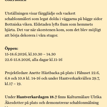
Museistugorna
Kalas på Stundars
Tillgänglighet
Stundarsvänner
Byggnadsvård
Stundars teater
Utställningen visar färgglädje och vackert
Trygghet
schablonmåleri som legat dolda i väggarna på bägge sidor
Museipedagogik
Marknader
Jarl Hemmer
Rödmyllan
Bottniska viken. Eldstaden lyfts fram som hemmets
Hållbar utveckling
hjärta. Det var när skorstenen kom, som det blev möjligt
Hantverk
Årsberättelser
att börja dekorera i våra stugor.
Kontakta oss
Projekt
Årets Gunnar
Öppen:
Stugornas Stundars
15-18.6.2026, kl.10.30 – 14.30
Stundars
22.6-15.8.2026, alla dagar kl.11-16
registerbeskrivning
Museisamlingarna
Projektledare Anette Hästbacka på plats i Fähuset 22.6,
6.8 och 10.8 kl. 14-16 och under Hantverkarkvällen 29.7,
kl.17 – 19.
Under
Hantverkardagen 18.7
finns Kulturmålare Ulrika
Åkesdotter på plats och demonstrerar schablonmålning