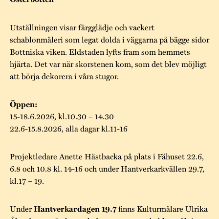
Museistugorna
Kalas på Stundars
Tillgänglighet
Stundarsvänner
Byggnadsvård
Stundars teater
Utställningen visar färgglädje och vackert
Trygghet
schablonmåleri som legat dolda i väggarna på bägge sidor
Museipedagogik
Marknader
Jarl Hemmer
Rödmyllan
Bottniska viken. Eldstaden lyfts fram som hemmets
Hållbar utveckling
hjärta. Det var när skorstenen kom, som det blev möjligt
Hantverk
Årsberättelser
att börja dekorera i våra stugor.
Kontakta oss
Projekt
Årets Gunnar
Öppen:
Stugornas Stundars
Stundars
15-18.6.2026, kl.10.30 – 14.30
registerbeskrivning
22.6-15.8.2026, alla dagar kl.11-16
Museisamlingarna
Projektledare Anette Hästbacka på plats i Fähuset 22.6,
6.8 och 10.8 kl. 14-16 och under Hantverkarkvällen 29.7,
kl.17 – 19.
Under
finns Kulturmålare Ulrika
Hantverkardagen 19.7