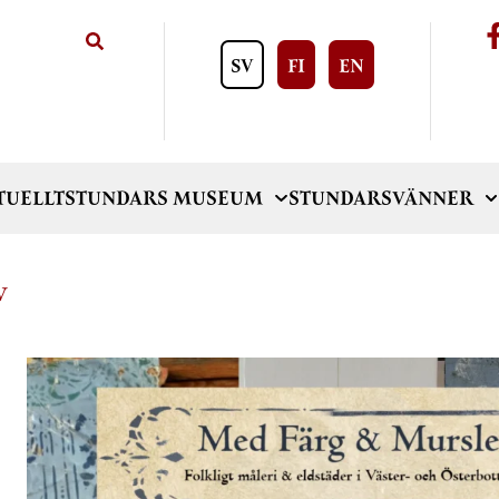
SV
FI
EN
TUELLT
STUNDARS MUSEUM
STUNDARSVÄNNER
V