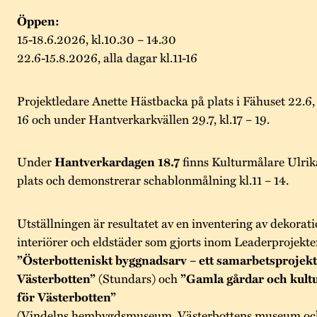
Öppen:
15-18.6.2026, kl.10.30 – 14.30
22.6-15.8.2026, alla dagar kl.11-16
Projektledare Anette Hästbacka på plats i Fähuset 22.6, 6
16 och under Hantverkarkvällen 29.7, kl.17 – 19.
Under
Hantverkardagen 18.7
finns Kulturmålare Ulrik
plats och demonstrerar schablonmålning kl.11 – 14.
Utställningen är resultatet av en inventering av dekora
interiörer och eldstäder som gjorts inom Leaderprojekte
”Österbotteniskt byggnadsarv – ett samarbetsprojek
Västerbotten”
(Stundars) och
”Gamla gårdar och kultu
för Västerbotten”
(Vindelns hembygdsmuseum, Västerbottens museum och