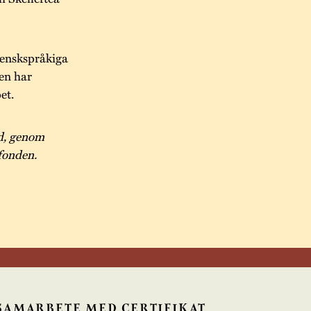
venskspråkiga
en har
et.
d, genom
fonden.
 SAMARBETE MED
CERTIFIKAT