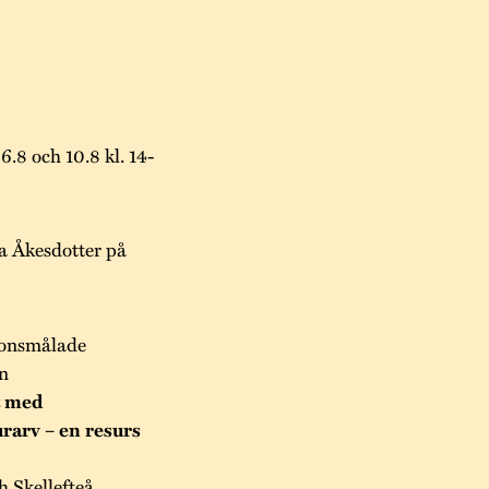
.8 och 10.8 kl. 14-
a Åkesdotter på
tionsmålade
n
t med
rarv – en resurs
 Skellefteå