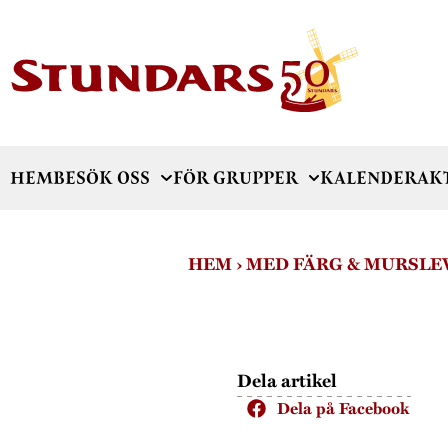
HEM
BESÖK OSS
FÖR GRUPPER
KALENDER
AK
HEM
›
MED FÄRG & MURSLE
Dela artikel
Dela på Facebook