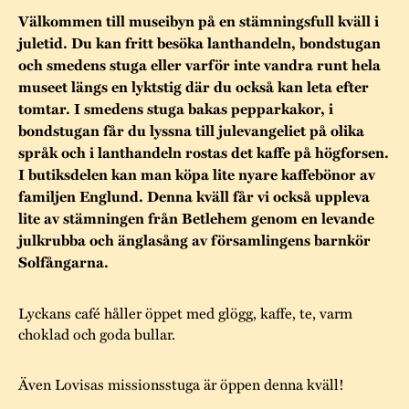
Museistugorna
Kalas på Stundars
Välkommen till museibyn på en stämningsfull kväll i
Tillgänglighet
Stundarsvänner
Byggnadsvård
juletid. Du kan fritt besöka lanthandeln, bondstugan
Stundars teater
och smedens stuga eller varför inte vandra runt hela
Trygghet
Museipedagogik
Marknader
museet längs en lyktstig där du också kan leta efter
Jarl Hemmer
Rödmyllan
tomtar. I smedens stuga bakas pepparkakor, i
Hållbar utveckling
Hantverk
Årsberättelser
bondstugan får du lyssna till julevangeliet på olika
Kontakta oss
språk och i lanthandeln rostas det kaffe på högforsen.
Projekt
Årets Gunnar
I butiksdelen kan man köpa lite nyare kaffebönor av
familjen Englund. Denna kväll får vi också uppleva
Stugornas Stundars
Stundars
lite av stämningen från Betlehem genom en levande
registerbeskrivning
julkrubba och änglasång av församlingens barnkör
Museisamlingarna
Solfångarna.
Lyckans café håller öppet med glögg, kaffe, te, varm
choklad och goda bullar.
Även Lovisas missionsstuga är öppen denna kväll!