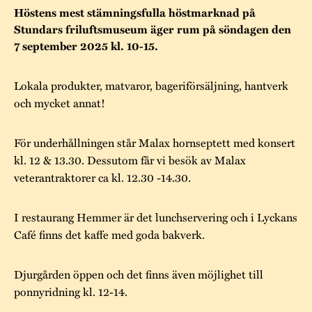
Museistugorna
Kalas på Stundars
Höstens mest stämningsfulla höstmarknad på
Tillgänglighet
Stundarsvänner
Stundars friluftsmuseum äger rum på söndagen den
Byggnadsvård
Stundars teater
7 september 2025 kl. 10-15.
Trygghet
Museipedagogik
Marknader
Jarl Hemmer
Rödmyllan
Hållbar utveckling
Lokala produkter, matvaror, bageriförsäljning, hantverk
Hantverk
Årsberättelser
och mycket annat!
Kontakta oss
Projekt
Årets Gunnar
För underhållningen står Malax hornseptett med konsert
Stugornas Stundars
Stundars
kl. 12 & 13.30. Dessutom får vi besök av Malax
veterantraktorer ca kl. 12.30 -14.30.
registerbeskrivning
Museisamlingarna
I restaurang Hemmer är det lunchservering och i Lyckans
Café finns det kaffe med goda bakverk.
Djurgården öppen och det finns även möjlighet till
ponnyridning kl. 12-14.