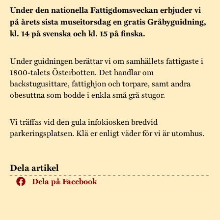
Museistugorna
Kalas på Stundars
Under den nationella Fattigdomsveckan erbjuder vi
Tillgänglighet
Stundarsvänner
på årets sista museitorsdag en gratis Gråbyguidning,
Byggnadsvård
Stundars teater
kl. 14 på svenska och kl. 15 på finska.
Trygghet
Museipedagogik
Marknader
Jarl Hemmer
Rödmyllan
Hållbar utveckling
Under guidningen berättar vi om samhällets fattigaste i
Hantverk
Årsberättelser
1800-talets Österbotten. Det handlar om
Kontakta oss
backstugusittare, fattighjon och torpare, samt andra
Projekt
Årets Gunnar
obesuttna som bodde i enkla små grå stugor.
Stugornas Stundars
Stundars
Vi träffas vid den gula infokiosken bredvid
registerbeskrivning
Museisamlingarna
parkeringsplatsen. Klä er enligt väder för vi är utomhus.
Dela artikel
Dela på Facebook