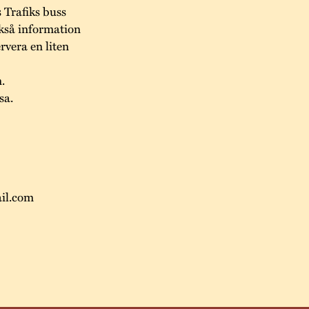
 Trafiks buss
ckså information
vera en liten
.
sa.
ail.com