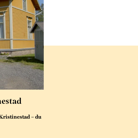
nestad
ristinestad – du