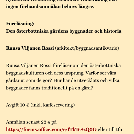
Museistugorna
Kalas på Stundars
ingen förhandsanmälan behövs längre.
Tillgänglighet
Stundarsvänner
Byggnadsvård
Stundars teater
Trygghet
Föreläsning:
Museipedagogik
Marknader
Jarl Hemmer
Rödmyllan
Den österbottniska gårdens byggnader och historia
Hållbar utveckling
Hantverk
Årsberättelser
(arkitekt/byggnadsantikvarie)
Ruusa Viljanen Rossi
Kontakta oss
Projekt
Årets Gunnar
Ruusa Viljanen Rossi föreläser om den österbottniska
Stugornas Stundars
Stundars
byggnadskulturen och dess ursprung. Varför ser våra
registerbeskrivning
gårdar ut som de gör? Hur har de utvecklats och vilka
Museisamlingarna
byggnader fanns traditionellt på en gård?
Avgift 10 € (inkl. kaffeservering)
Anmälan senast 22.4 på
eller till tfn
https://forms.office.com/e/fTkTc8zQ0G