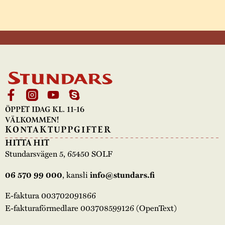
ÖPPET IDAG KL. 11-16
VÄLKOMMEN!
KONTAKTUPPGIFTER
HITTA HIT
Stundarsvägen 5, 65450 SOLF
, kansli
06 570 99 000
info@stundars.fi
E-faktura 003702091866
E-fakturaförmedlare 003708599126 (OpenText)