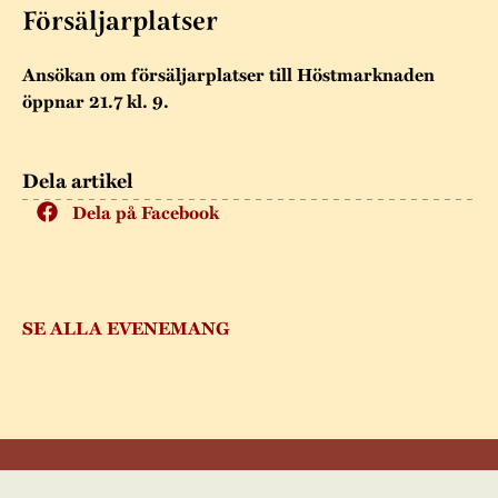
Museistugorna
Kalas på Stundars
Försäljarplatser
Tillgänglighet
Stundarsvänner
Byggnadsvård
Stundars teater
Ansökan om försäljarplatser till Höstmarknaden
Trygghet
Museipedagogik
Marknader
öppnar 21.7 kl. 9.
Jarl Hemmer
Rödmyllan
Hållbar utveckling
Hantverk
Årsberättelser
Dela artikel
Kontakta oss
Projekt
Årets Gunnar
Dela på Facebook
Stugornas Stundars
Stundars
registerbeskrivning
Museisamlingarna
SE ALLA EVENEMANG