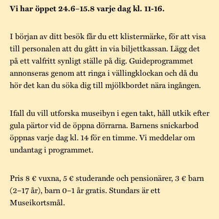
Museistugorna
Kalas på Stundars
Vi har öppet 24.6–15.8 varje dag kl. 11-16.
Tillgänglighet
Stundarsvänner
Byggnadsvård
Stundars teater
I början av ditt besök får du ett klistermärke, för att visa
Trygghet
Museipedagogik
Marknader
Jarl Hemmer
Rödmyllan
till personalen att du gått in via biljettkassan. Lägg det
Hållbar utveckling
på ett valfritt synligt ställe på dig. Guideprogrammet
Hantverk
Årsberättelser
annonseras genom att ringa i vällingklockan och då du
Kontakta oss
hör det kan du söka dig till mjölkbordet nära ingången.
Projekt
Årets Gunnar
Stugornas Stundars
Stundars
Ifall du vill utforska museibyn i egen takt, håll utkik efter
gula pärtor vid de öppna dörrarna. Barnens snickarbod
registerbeskrivning
Museisamlingarna
öppnas varje dag kl. 14 för en timme. Vi meddelar om
undantag i programmet.
Pris 8 € vuxna, 5 € studerande och pensionärer, 3 € barn
(2–17 år), barn 0–1 år gratis. Stundars är ett
Museikortsmål.