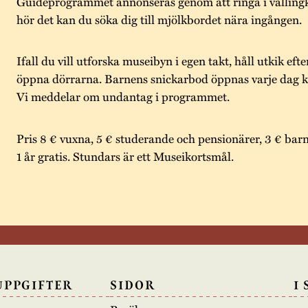
Guideprogrammet annonseras genom att ringa i välling
hör det kan du söka dig till mjölkbordet nära ingången.
Ifall du vill utforska museibyn i egen takt, håll utkik eft
öppna dörrarna. Barnens snickarbod öppnas varje dag kl
Vi meddelar om undantag i programmet.
Pris 8 € vuxna, 5 € studerande och pensionärer, 3 € barn
1 år gratis. Stundars är ett Museikortsmål.
UPPGIFTER
SIDOR
I