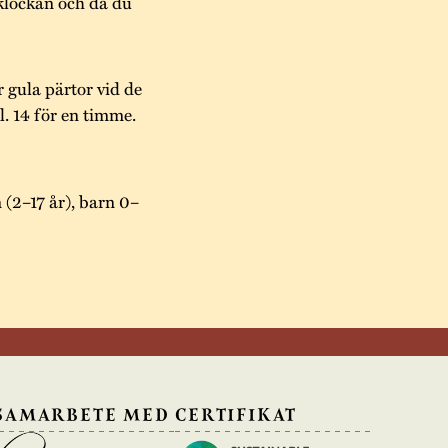
klockan och då du
er gula pärtor vid de
. 14 för en timme.
 (2–17 år), barn 0–
 SAMARBETE MED
CERTIFIKAT