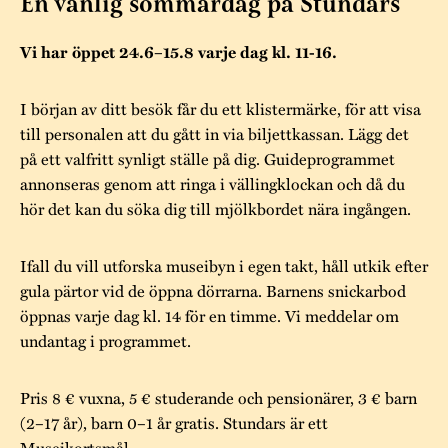
Museistugorna
En vanlig sommardag på Stundars
Kalas på Stundars
Tillgänglighet
Stundarsvänner
Byggnadsvård
Vi har öppet 24.6–15.8 varje dag kl. 11-16.
Stundars teater
Trygghet
Museipedagogik
Marknader
Jarl Hemmer
Rödmyllan
I början av ditt besök får du ett klistermärke, för att visa
Hållbar utveckling
till personalen att du gått in via biljettkassan. Lägg det
Hantverk
Årsberättelser
på ett valfritt synligt ställe på dig. Guideprogrammet
Kontakta oss
Projekt
Årets Gunnar
annonseras genom att ringa i vällingklockan och då du
hör det kan du söka dig till mjölkbordet nära ingången.
Stugornas Stundars
Stundars
registerbeskrivning
Ifall du vill utforska museibyn i egen takt, håll utkik efter
Museisamlingarna
gula pärtor vid de öppna dörrarna. Barnens snickarbod
öppnas varje dag kl. 14 för en timme. Vi meddelar om
undantag i programmet.
Pris 8 € vuxna, 5 € studerande och pensionärer, 3 € barn
(2–17 år), barn 0–1 år gratis. Stundars är ett
Museikortsmål.