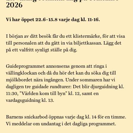
Museistugorna
Kalas på Stundars
2026
Tillgänglighet
Stundarsvänner
Byggnadsvård
Stundars teater
Vi har öppet 22.6–15.8 varje dag kl. 11-16.
Trygghet
Museipedagogik
Marknader
Jarl Hemmer
Rödmyllan
I början av ditt besök får du ett klistermärke, för att visa
Hållbar utveckling
Hantverk
Årsberättelser
till personalen att du gått in via biljettkassan. Lägg det
Kontakta oss
på ett valfritt synligt ställe på dig.
Projekt
Årets Gunnar
Guideprogrammet annonseras genom att ringa i
Stugornas Stundars
Stundars
vällingklockan och då du hör det kan du söka dig till
registerbeskrivning
mjölkbordet nära ingången. Under sommaren har vi
Museisamlingarna
dagligen tre guidade rundturer: Det blir djurguidning kl.
11:30, ”Världen kom till byn” kl. 12, samt en
vardagsguidning kl. 13.
Barnens snickarbod öppnas varje dag kl. 14 för en timme.
Vi meddelar om undantag i det dagliga programmet.