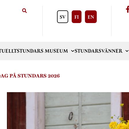
SV
FI
EN
TUELLT
STUNDARS MUSEUM
STUNDARSVÄNNER
AG PÅ STUNDARS 2026