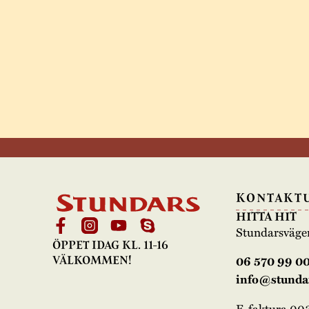
KONTAKT
HITTA HIT
Stundarsväge
ÖPPET IDAG KL. 11-16
06 570 99 0
VÄLKOMMEN!
info@stundar
E-faktura 0