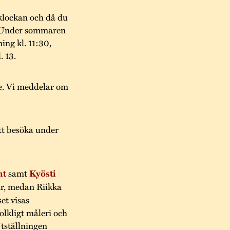
klockan och då du
n. Under sommaren
ing kl. 11:30,
. 13.
e. Vi meddelar om
tt besöka under
ht
samt
Kyösti
ar, medan Riikka
et visas
lkligt måleri och
Utställningen