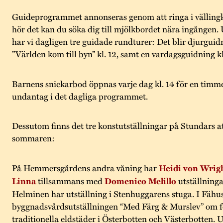
Guideprogrammet annonseras genom att ringa i välling
hör det kan du söka dig till mjölkbordet nära ingånge
har vi dagligen tre guidade rundturer: Det blir djurguidn
”Världen kom till byn” kl. 12, samt en vardagsguidning kl
Barnens snickarbod öppnas varje dag kl. 14 för en timm
undantag i det dagliga programmet.
Dessutom finns det tre konstutställningar på Stundars a
sommaren:
På Hemmersgårdens andra våning har
Heidi von Wrig
Linna
tillsammans med
Domenico Melillo
utställning
Helminen har utställning i Stenhuggarens stuga. I Fähus
byggnadsvårdsutställningen “Med Färg & Murslev” om fo
traditionella eldstäder i Österbotten och Västerbotten. 