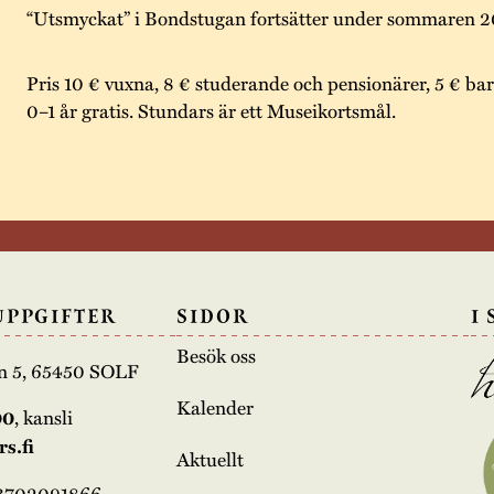
“Utsmyckat” i Bondstugan fortsätter under sommaren 
Pris 10 € vuxna, 8 € studerande och pensionärer, 5 € bar
0–1 år gratis. Stundars är ett Museikortsmål.
UPPGIFTER
SIDOR
I
Besök oss
n 5, 65450 SOLF
Kalender
00
, kansli
s.fi
Aktuellt
03702091866