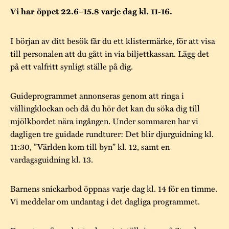
Museistugorna
Kalas på Stundars
Vi har öppet 22.6–15.8 varje dag kl. 11-16.
Tillgänglighet
Stundarsvänner
Byggnadsvård
Stundars teater
Trygghet
I början av ditt besök får du ett klistermärke, för att visa
Museipedagogik
Marknader
Jarl Hemmer
Rödmyllan
till personalen att du gått in via biljettkassan. Lägg det
Hållbar utveckling
på ett valfritt synligt ställe på dig.
Hantverk
Årsberättelser
Kontakta oss
Projekt
Årets Gunnar
Guideprogrammet annonseras genom att ringa i
vällingklockan och då du hör det kan du söka dig till
Stugornas Stundars
Stundars
mjölkbordet nära ingången. Under sommaren har vi
registerbeskrivning
dagligen tre guidade rundturer: Det blir djurguidning kl.
Museisamlingarna
11:30, ”Världen kom till byn” kl. 12, samt en
vardagsguidning kl. 13.
Barnens snickarbod öppnas varje dag kl. 14 för en timme.
Vi meddelar om undantag i det dagliga programmet.