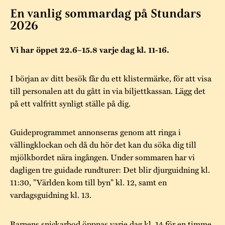
Museistugorna
Kalas på Stundars
En vanlig sommardag på Stundars
Tillgänglighet
Stundarsvänner
Byggnadsvård
2026
Stundars teater
Trygghet
Museipedagogik
Marknader
Jarl Hemmer
Rödmyllan
Vi har öppet 22.6–15.8 varje dag kl. 11-16.
Hållbar utveckling
Hantverk
Årsberättelser
I början av ditt besök får du ett klistermärke, för att visa
Kontakta oss
till personalen att du gått in via biljettkassan. Lägg det
Projekt
Årets Gunnar
på ett valfritt synligt ställe på dig.
Stugornas Stundars
Stundars
registerbeskrivning
Guideprogrammet annonseras genom att ringa i
Museisamlingarna
vällingklockan och då du hör det kan du söka dig till
mjölkbordet nära ingången. Under sommaren har vi
dagligen tre guidade rundturer: Det blir djurguidning kl.
11:30, ”Världen kom till byn” kl. 12, samt en
vardagsguidning kl. 13.
Barnens snickarbod öppnas varje dag kl. 14 för en timme.