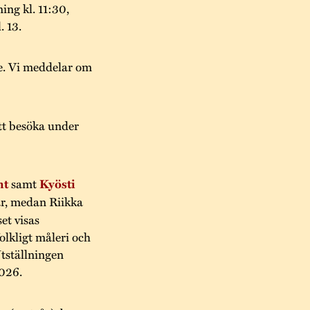
ing kl. 11:30,
. 13.
e. Vi meddelar om
tt besöka under
ht
samt
Kyösti
ar, medan Riikka
et visas
lkligt måleri och
Utställningen
2026.