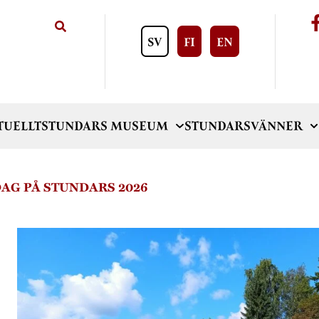
SV
FI
EN
TUELLT
STUNDARS MUSEUM
STUNDARSVÄNNER
AG PÅ STUNDARS 2026