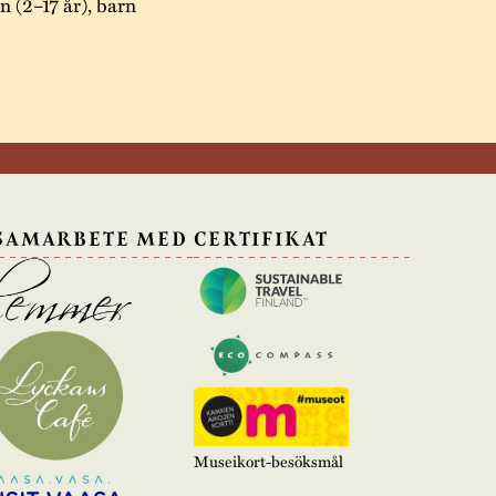
n (2–17 år), barn
 SAMARBETE MED
CERTIFIKAT
Museikort-besöksmål