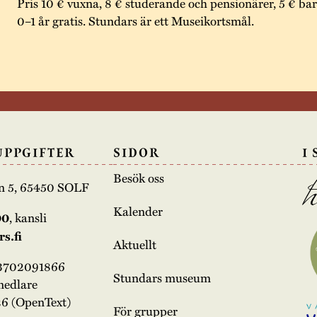
Pris 10 € vuxna, 8 € studerande och pensionärer, 5 € bar
0–1 år gratis. Stundars är ett Museikortsmål.
UPPGIFTER
SIDOR
I
Besök oss
n 5, 65450 SOLF
Kalender
00
, kansli
s.fi
Aktuellt
03702091866
Stundars museum
medlare
6 (OpenText)
För grupper