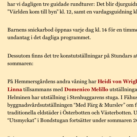
har vi dagligen tre guidade rundturer: Det blir djurguidn
”Världen kom till byn” kl. 12, samt en vardagsguidning kl
Barnens snickarbod öppnas varje dag kl. 14 för en timm
undantag i det dagliga programmet.
Dessutom finns det tre konstutställningar på Stundars a
sommaren:
På Hemmersgårdens andra våning har
Heidi von Wrig
Linna
tillsammans med
Domenico Melillo
utställning
Helminen har utställning i Stenhuggarens stuga. I Fähus
byggnadsvårdsutställningen “Med Färg & Murslev” om fo
traditionella eldstäder i Österbotten och Västerbotten. 
“Utsmyckat” i Bondstugan fortsätter under sommaren 