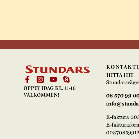
KONTAKT
HITTA HIT
Stundarsväge
ÖPPET IDAG KL. 11-16
06 570 99 0
VÄLKOMMEN!
info@stundar
E-faktura 0
E-fakturaför
00370859912