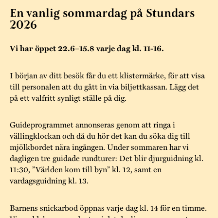
Museistugorna
Kalas på Stundars
En vanlig sommardag på Stundars
Tillgänglighet
Stundarsvänner
Byggnadsvård
2026
Stundars teater
Trygghet
Museipedagogik
Marknader
Jarl Hemmer
Rödmyllan
Vi har öppet 22.6–15.8 varje dag kl. 11-16.
Hållbar utveckling
Hantverk
Årsberättelser
I början av ditt besök får du ett klistermärke, för att visa
Kontakta oss
till personalen att du gått in via biljettkassan. Lägg det
Projekt
Årets Gunnar
på ett valfritt synligt ställe på dig.
Stugornas Stundars
Stundars
registerbeskrivning
Guideprogrammet annonseras genom att ringa i
Museisamlingarna
vällingklockan och då du hör det kan du söka dig till
mjölkbordet nära ingången. Under sommaren har vi
dagligen tre guidade rundturer: Det blir djurguidning kl.
11:30, ”Världen kom till byn” kl. 12, samt en
vardagsguidning kl. 13.
Barnens snickarbod öppnas varje dag kl. 14 för en timme.