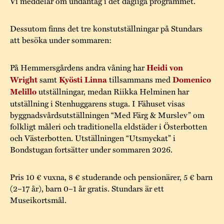
Vi meddelar om undantag i det dagliga programmet.
Dessutom finns det tre konstutställningar på Stundars
att besöka under sommaren:
På Hemmersgårdens andra våning har
Heidi von
Wright
samt
Kyösti Linna
tillsammans med
Domenico
Melillo
utställningar, medan Riikka Helminen har
utställning i Stenhuggarens stuga. I Fähuset visas
byggnadsvårdsutställningen “Med Färg & Murslev” om
folkligt måleri och traditionella eldstäder i Österbotten
och Västerbotten. Utställningen “Utsmyckat” i
Bondstugan fortsätter under sommaren 2026.
Pris 10 € vuxna, 8 € studerande och pensionärer, 5 € barn
(2–17 år), barn 0–1 år gratis. Stundars är ett
Museikortsmål.