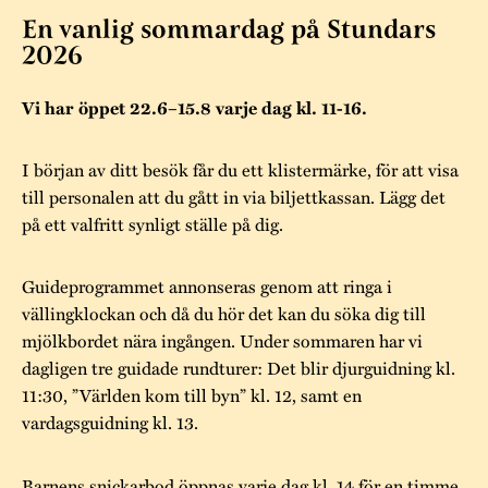
Museistugorna
Kalas på Stundars
En vanlig sommardag på Stundars
Tillgänglighet
Stundarsvänner
Byggnadsvård
2026
Stundars teater
Trygghet
Museipedagogik
Marknader
Jarl Hemmer
Rödmyllan
Vi har öppet 22.6–15.8 varje dag kl. 11-16.
Hållbar utveckling
Hantverk
Årsberättelser
I början av ditt besök får du ett klistermärke, för att visa
Kontakta oss
till personalen att du gått in via biljettkassan. Lägg det
Projekt
Årets Gunnar
på ett valfritt synligt ställe på dig.
Stugornas Stundars
Stundars
registerbeskrivning
Guideprogrammet annonseras genom att ringa i
Museisamlingarna
vällingklockan och då du hör det kan du söka dig till
mjölkbordet nära ingången. Under sommaren har vi
dagligen tre guidade rundturer: Det blir djurguidning kl.
11:30, ”Världen kom till byn” kl. 12, samt en
vardagsguidning kl. 13.
Barnens snickarbod öppnas varje dag kl. 14 för en timme.