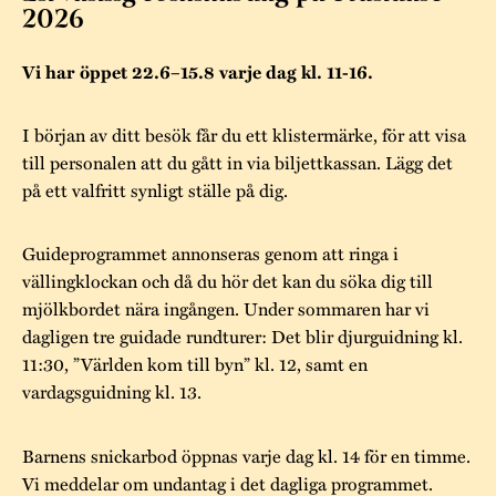
Museistugorna
Kalas på Stundars
2026
Tillgänglighet
Stundarsvänner
Byggnadsvård
Stundars teater
Vi har öppet 22.6–15.8 varje dag kl. 11-16.
Trygghet
Museipedagogik
Marknader
Jarl Hemmer
Rödmyllan
I början av ditt besök får du ett klistermärke, för att visa
Hållbar utveckling
Hantverk
Årsberättelser
till personalen att du gått in via biljettkassan. Lägg det
Kontakta oss
på ett valfritt synligt ställe på dig.
Projekt
Årets Gunnar
Stugornas Stundars
Stundars
Guideprogrammet annonseras genom att ringa i
vällingklockan och då du hör det kan du söka dig till
registerbeskrivning
Museisamlingarna
mjölkbordet nära ingången. Under sommaren har vi
dagligen tre guidade rundturer: Det blir djurguidning kl.
11:30, ”Världen kom till byn” kl. 12, samt en
vardagsguidning kl. 13.
Barnens snickarbod öppnas varje dag kl. 14 för en timme.
Vi meddelar om undantag i det dagliga programmet.