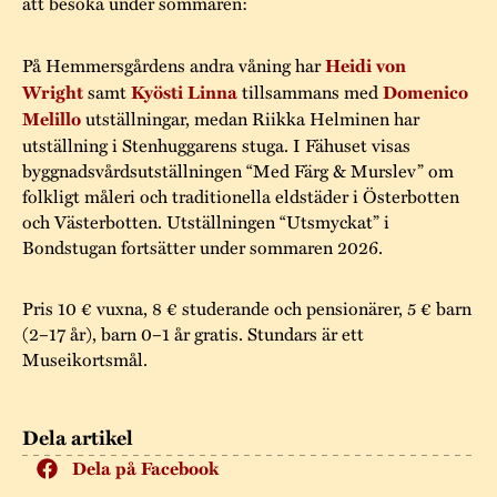
att besöka under sommaren:
På Hemmersgårdens andra våning har
Heidi von
Wright
samt
Kyösti Linna
tillsammans med
Domenico
Melillo
utställningar, medan Riikka Helminen har
utställning i Stenhuggarens stuga. I Fähuset visas
byggnadsvårdsutställningen “Med Färg & Murslev” om
folkligt måleri och traditionella eldstäder i Österbotten
och Västerbotten. Utställningen “Utsmyckat” i
Bondstugan fortsätter under sommaren 2026.
Pris 10 € vuxna, 8 € studerande och pensionärer, 5 € barn
(2–17 år), barn 0–1 år gratis. Stundars är ett
Museikortsmål.
Dela artikel
Dela på Facebook