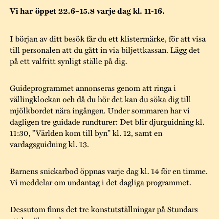
Museistugorna
Kalas på Stundars
Vi har öppet 22.6–15.8 varje dag kl. 11-16.
Tillgänglighet
Stundarsvänner
Byggnadsvård
Stundars teater
Trygghet
I början av ditt besök får du ett klistermärke, för att visa
Museipedagogik
Marknader
Jarl Hemmer
Rödmyllan
till personalen att du gått in via biljettkassan. Lägg det
Hållbar utveckling
på ett valfritt synligt ställe på dig.
Hantverk
Årsberättelser
Kontakta oss
Guideprogrammet annonseras genom att ringa i
Projekt
Årets Gunnar
vällingklockan och då du hör det kan du söka dig till
Stugornas Stundars
mjölkbordet nära ingången. Under sommaren har vi
Stundars
dagligen tre guidade rundturer: Det blir djurguidning kl.
registerbeskrivning
Museisamlingarna
11:30, ”Världen kom till byn” kl. 12, samt en
vardagsguidning kl. 13.
Barnens snickarbod öppnas varje dag kl. 14 för en timme.
Vi meddelar om undantag i det dagliga programmet.
Dessutom finns det tre konstutställningar på Stundars