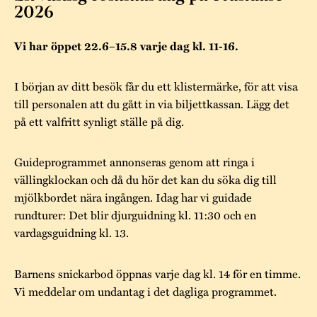
Museistugorna
Kalas på Stundars
2026
Tillgänglighet
Stundarsvänner
Byggnadsvård
Stundars teater
Vi har öppet 22.6–15.8 varje dag kl. 11-16.
Trygghet
Museipedagogik
Marknader
Jarl Hemmer
Rödmyllan
I början av ditt besök får du ett klistermärke, för att visa
Hållbar utveckling
Hantverk
Årsberättelser
till personalen att du gått in via biljettkassan. Lägg det
Kontakta oss
på ett valfritt synligt ställe på dig.
Projekt
Årets Gunnar
Stugornas Stundars
Stundars
Guideprogrammet annonseras genom att ringa i
vällingklockan och då du hör det kan du söka dig till
registerbeskrivning
Museisamlingarna
mjölkbordet nära ingången. Idag har vi guidade
rundturer: Det blir djurguidning kl. 11:30 och en
vardagsguidning kl. 13.
Barnens snickarbod öppnas varje dag kl. 14 för en timme.
Vi meddelar om undantag i det dagliga programmet.