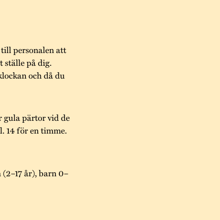
 till personalen att
t ställe på dig.
klockan och då du
er gula pärtor vid de
. 14 för en timme.
 (2–17 år), barn 0–