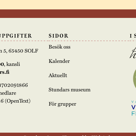
UPPGIFTER
SIDOR
I
Besök oss
n 5, 65450 SOLF
Kalender
00
, kansli
s.fi
Aktuellt
03702091866
Stundars museum
medlare
6 (OpenText)
För grupper