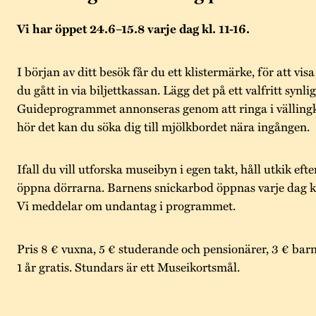
Vi har öppet 24.6–15.8 varje dag kl. 11-16.
I början av ditt besök får du ett klistermärke, för att visa
du gått in via biljettkassan. Lägg det på ett valfritt synlig
Guideprogrammet annonseras genom att ringa i välling
hör det kan du söka dig till mjölkbordet nära ingången.
Ifall du vill utforska museibyn i egen takt, håll utkik eft
öppna dörrarna. Barnens snickarbod öppnas varje dag kl
Vi meddelar om undantag i programmet.
Pris 8 € vuxna, 5 € studerande och pensionärer, 3 € barn
1 år gratis. Stundars är ett Museikortsmål.