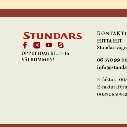
KONTAKT
HITTA HIT
Stundarsväge
ÖPPET IDAG KL. 11-16
06 570 99 0
VÄLKOMMEN!
info@stundar
E-faktura 0
E-fakturaför
00370859912