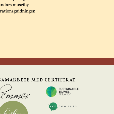
tundars museiby
grationsguidningen
 SAMARBETE MED
CERTIFIKAT