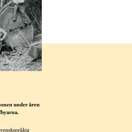
tionen under åren
fbyarna.
svenskspråkig