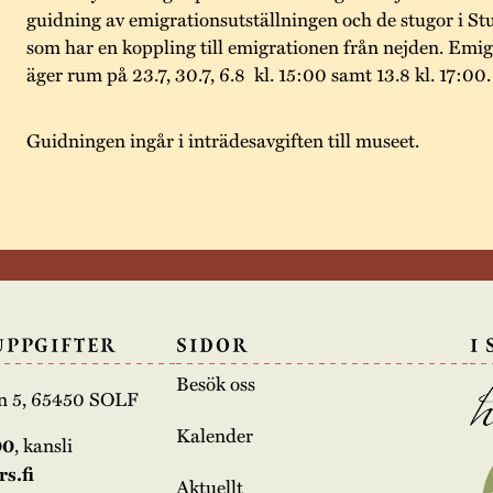
guidning av emigrationsutställningen och de stugor i S
som har en koppling till emigrationen från nejden. Emi
äger rum på 23.7, 30.7, 6.8 kl. 15:00 samt 13.8 kl. 17:00.
Guidningen ingår i inträdesavgiften till museet.
UPPGIFTER
SIDOR
I
Besök oss
n 5, 65450 SOLF
Kalender
00
, kansli
s.fi
Aktuellt