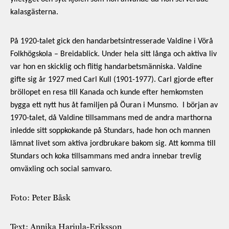
kalasgästerna.
På 1920-talet gick den handarbetsintresserade Valdine i Vörå
Folkhögskola – Breidablick. Under hela sitt långa och aktiva liv
var hon en skicklig och flitig handarbetsmänniska. Valdine
gifte sig år 1927 med Carl Kull (1901-1977). Carl gjorde efter
bröllopet en resa till Kanada och kunde efter hemkomsten
bygga ett nytt hus åt familjen på Öuran i Munsmo. I början av
1970-talet, då Valdine tillsammans med de andra marthorna
inledde sitt soppkokande på Stundars, hade hon och mannen
lämnat livet som aktiva jordbrukare bakom sig. Att komma till
Stundars och koka tillsammans med andra innebar trevlig
omväxling och social samvaro.
Foto: Peter Båsk
Text: Annika Harjula-Eriksson