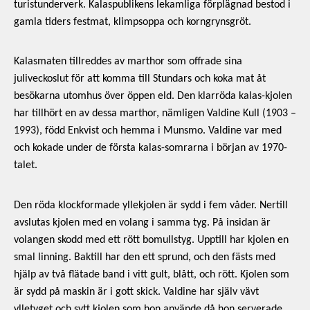
turistunderverk. Kalaspublikens lekamliga förplägnad bestod i
gamla tiders festmat, klimpsoppa och korngrynsgröt.
Kalasmaten tillreddes av marthor som offrade sina
juliveckoslut för att komma till Stundars och koka mat åt
besökarna utomhus över öppen eld. Den klarröda kalas-kjolen
har tillhört en av dessa marthor, nämligen Valdine Kull (1903 –
1993), född Enkvist och hemma i Munsmo. Valdine var med
och kokade under de första kalas-somrarna i början av 1970-
talet.
Den röda klockformade yllekjolen är sydd i fem våder. Nertill
avslutas kjolen med en volang i samma tyg. På insidan är
volangen skodd med ett rött bomullstyg. Upptill har kjolen en
smal linning. Baktill har den ett sprund, och den fästs med
hjälp av två flätade band i vitt gult, blått, och rött. Kjolen som
är sydd på maskin är i gott skick. Valdine har själv vävt
ylletyget och sytt kjolen som hon använde då hon serverade