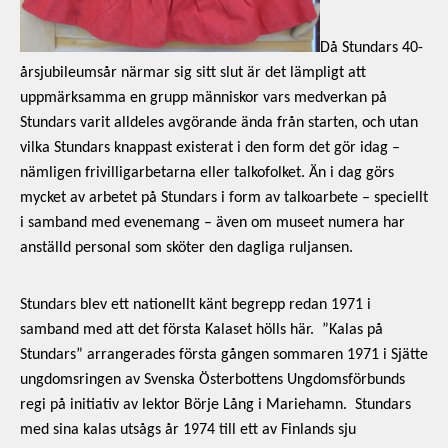
Museistugorna
Kalas på Stundars
Tillgänglighet
Stundarsvänner
Byggnadsvård
Då Stundars 40-
Stundars teater
Trygghet
årsjubileumsår närmar sig sitt slut är det lämpligt att
Museipedagogik
Marknader
Jarl Hemmer
Rödmyllan
uppmärksamma en grupp människor vars medverkan på
Hållbar utveckling
Stundars varit alldeles avgörande ända från starten, och utan
Hantverk
Årsberättelser
vilka Stundars knappast existerat i den form det gör idag –
Kontakta oss
nämligen frivilligarbetarna eller talkofolket. Än i dag görs
Projekt
Årets Gunnar
mycket av arbetet på Stundars i form av talkoarbete – speciellt
Stugornas Stundars
Stundars
i samband med evenemang – även om museet numera har
anställd personal som sköter den dagliga ruljansen.
registerbeskrivning
Museisamlingarna
Stundars blev ett nationellt känt begrepp redan 1971 i
samband med att det första Kalaset hölls här. ”Kalas på
Stundars” arrangerades första gången sommaren 1971 i Sjätte
ungdomsringen av Svenska Österbottens Ungdomsförbunds
regi på initiativ av lektor Börje Lång i Mariehamn. Stundars
med sina kalas utsågs år 1974 till ett av Finlands sju